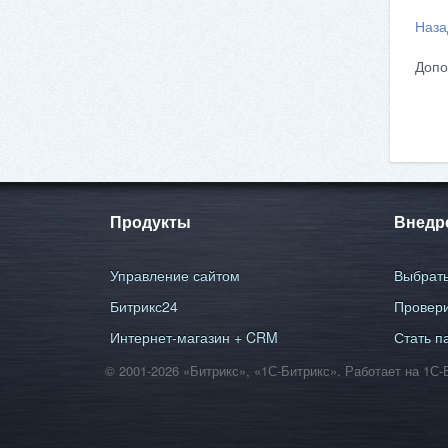
Наза
Допо
Продукты
Внедр
Управление сайтом
Выбрать
Битрикс24
Провери
Интернет-магазин + CRM
Стать п
© 2001-2026 «Битрикс», «1С-Битрикс». Работает на 1