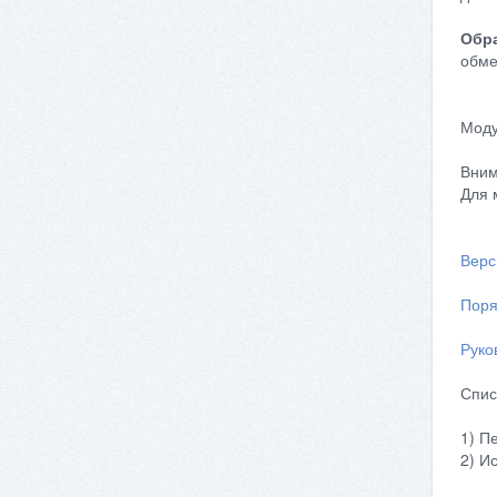
Обра
обме
Моду
Вним
Для 
Верс
Поря
Руко
Спис
1) П
2) И