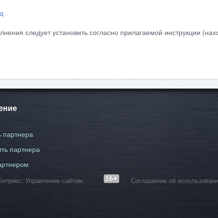
д
лнения следует установить согласно прилагаемой инструкции (нахо
ение
 партнера
ть партнера
артнером
С-Битрикс: Управление сайтом.
Соглашение об использовани