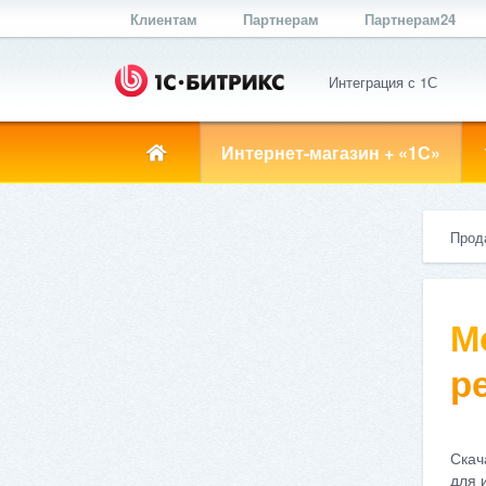
Клиентам
Партнерам
Партнерам24
Интеграция с 1С
Интернет-магазин + «1С»
Прод
М
ре
Скач
для 