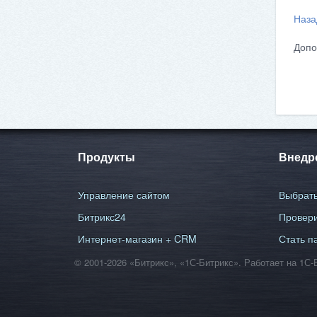
Наза
Допо
Продукты
Внедр
Управление сайтом
Выбрать
Битрикс24
Провери
Интернет-магазин + CRM
Стать п
© 2001-2026 «Битрикс», «1С-Битрикс». Работает на 1