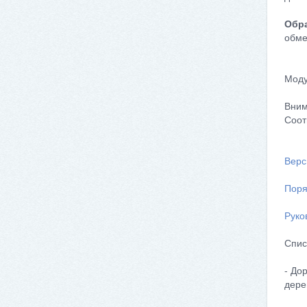
Обра
обме
Моду
Вним
Соот
Верс
Поря
Руко
Спис
- До
дере