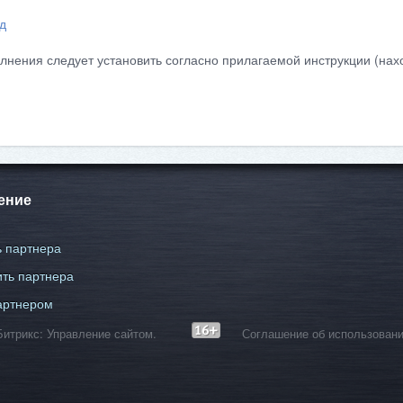
д
лнения следует установить согласно прилагаемой инструкции (нахо
ение
 партнера
ть партнера
артнером
С-Битрикс: Управление сайтом.
Соглашение об использовани