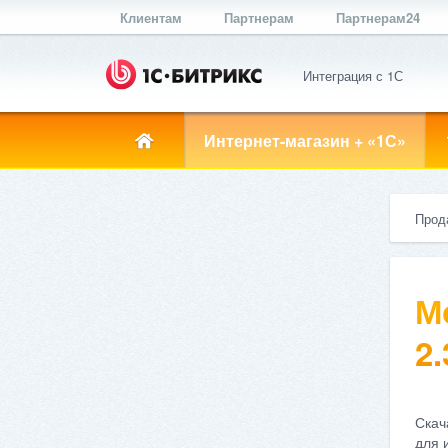
Клиентам
Партнерам
Партнерам24
Интеграция с 1С
Интернет-магазин + «1С»
Прод
М
2.
Скач
для 