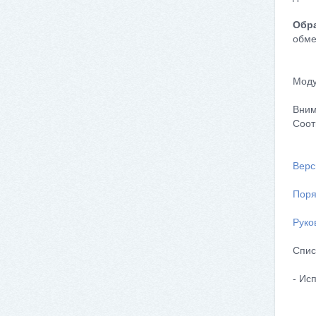
Обра
обме
Моду
Вним
Соот
Верс
Поря
Руко
Спис
- Ис