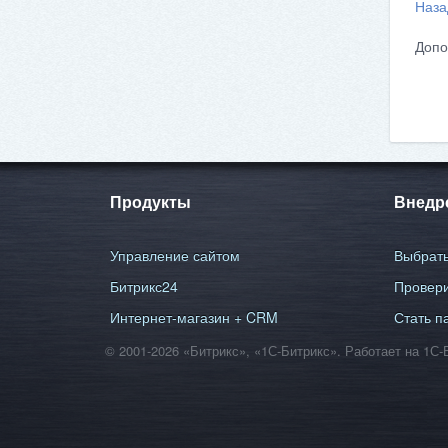
Наза
Допо
Продукты
Внедр
Управление сайтом
Выбрать
Битрикс24
Провери
Интернет-магазин + CRM
Стать п
© 2001-2026 «Битрикс», «1С-Битрикс». Работает на 1