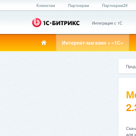
Клиентам
Партнерам
Партнерам24
Интеграция с 1С
Интернет-магазин + «1С»
Прод
М
2.
Скач
для 