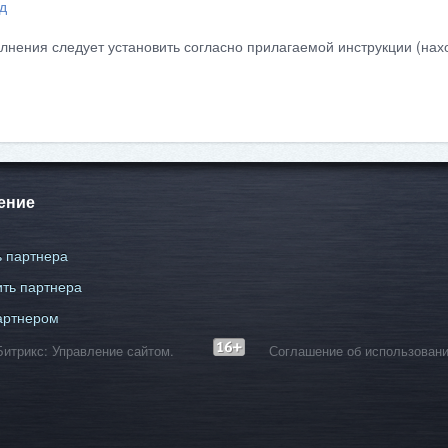
д
лнения следует установить согласно прилагаемой инструкции (нахо
ение
 партнера
ть партнера
артнером
С-Битрикс: Управление сайтом.
Соглашение об использовани