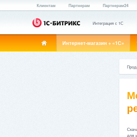
Клиентам
Партнерам
Партнерам24
Интеграция с 1С
Интернет-магазин + «1С»
Прод
М
ре
Скач
для 