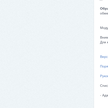
Обра
обме
Моду
Вним
Для 
Верс
Поря
Руко
Спис
- Ад