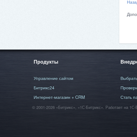
Наза
Допо
Продукты
Внедр
Управление сайтом
Выбрать
Битрикс24
Провери
Интернет-магазин + CRM
Стать п
© 2001-2026 «Битрикс», «1С-Битрикс». Работает на 1