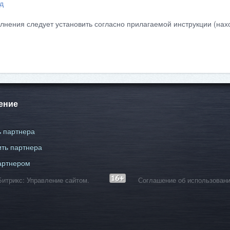
д
лнения следует установить согласно прилагаемой инструкции (нахо
ение
 партнера
ть партнера
артнером
С-Битрикс: Управление сайтом.
Соглашение об использовани