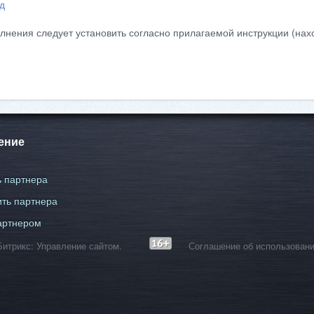
д
лнения следует установить согласно прилагаемой инструкции (нахо
ение
 партнера
ть партнера
артнером
С-Битрикс: Управление сайтом.
Соглашение об использовани