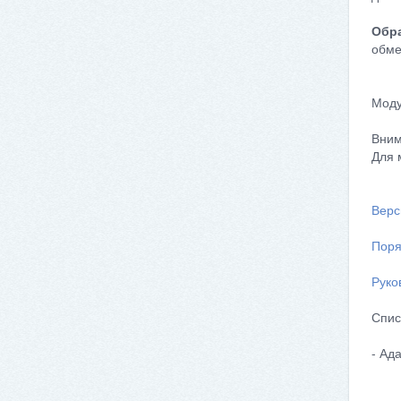
Обра
обме
Моду
Вним
Для 
Верс
Поря
Руко
Спис
- Ад