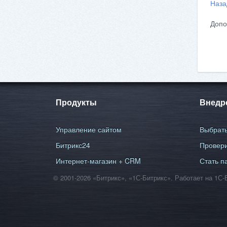
Наза
Допо
Продукты
Внедр
Управление сайтом
Выбрать
Битрикс24
Провери
Интернет-магазин + CRM
Стать п
© 2001-2026 «Битрикс», «1С-Битрикс». Работает на 1