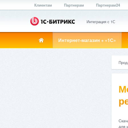
Клиентам
Партнерам
Партнерам24
Интеграция с 1С
Интернет-магазин + «1С»
Прод
М
ре
Скач
для 