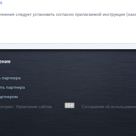
д
лнения следует установить согласно прилагаемой инструкции (нахо
ение
 партнера
ть партнера
артнером
С-Битрикс: Управление сайтом.
Соглашение об использовани