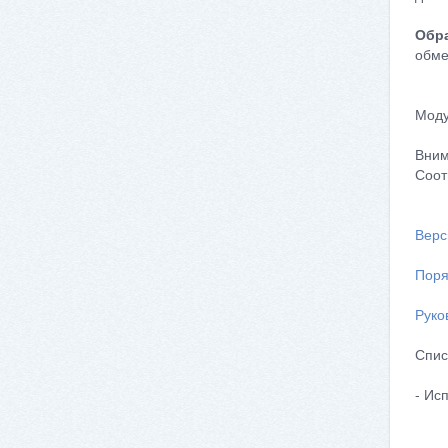
Обра
обме
Моду
Вним
Соот
Верс
Поря
Руко
Спис
- Ис