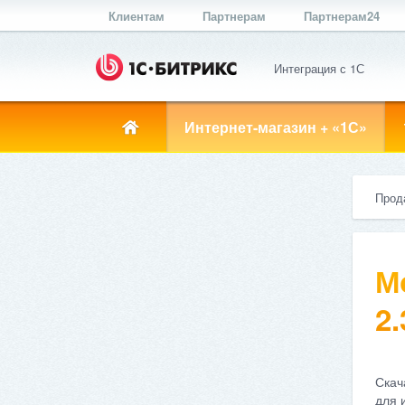
Клиентам
Партнерам
Партнерам24
Интеграция с 1С
Интернет-магазин + «1С»
Прод
М
2.
Скач
для 