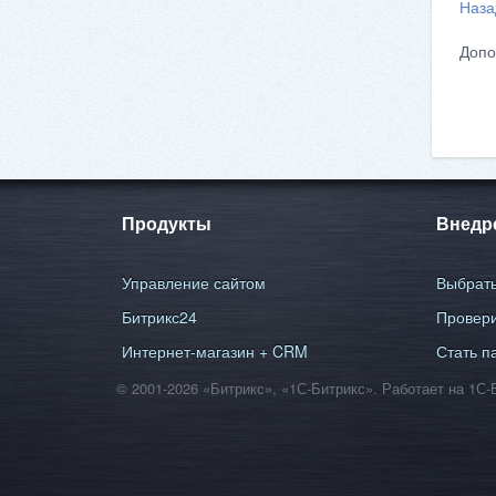
Наза
Допо
Продукты
Внедр
Управление сайтом
Выбрать
Битрикс24
Провери
Интернет-магазин + CRM
Стать п
© 2001-2026 «Битрикс», «1С-Битрикс». Работает на 1