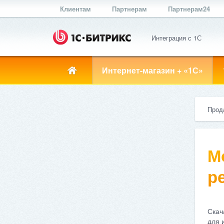
Клиентам
Партнерам
Партнерам24
Интеграция с 1С
Интернет-магазин + «1С»
Прод
М
ре
Скач
для 