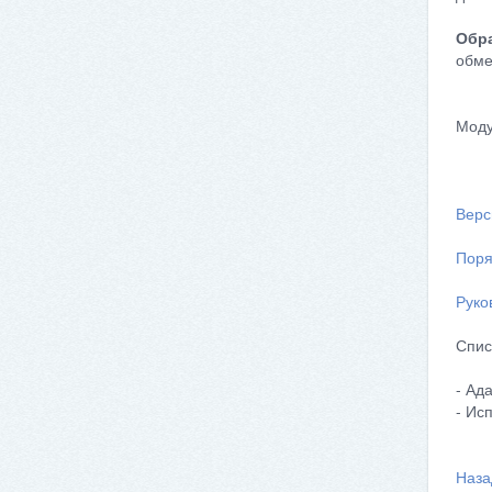
Обра
обме
Моду
Верс
Поря
Руко
Спис
- Ад
- Ис
Наза