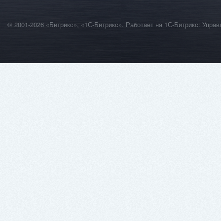
© 2001-2026 «Битрикс», «1С-Битрикс». Работает на 1С-Битрикс: Уп