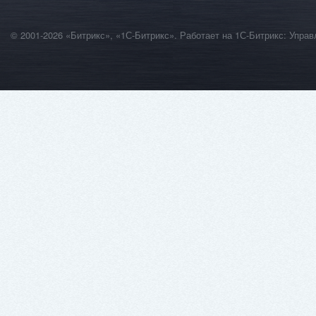
© 2001-2026 «Битрикс», «1С-Битрикс». Работает на 1С-Битрикс: Уп