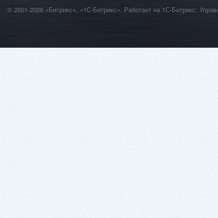
© 2001-2026 «Битрикс», «1С-Битрикс». Работает на 1С-Битрикс: Уп