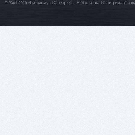
© 2001-2026 «Битрикс», «1С-Битрикс». Работает на 1С-Битрикс: Уп