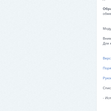
Обра
обме
Моду
Вним
Для 
Верс
Поря
Руко
Спис
- Ис