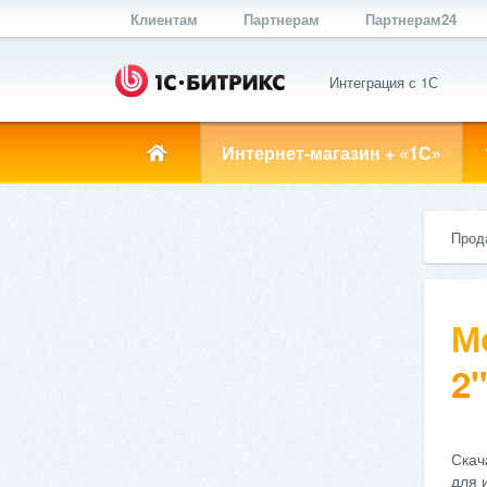
Клиентам
Партнерам
Партнерам24
Интеграция с 1С
Интернет-магазин + «1С»
Прод
М
2"
Скач
для 