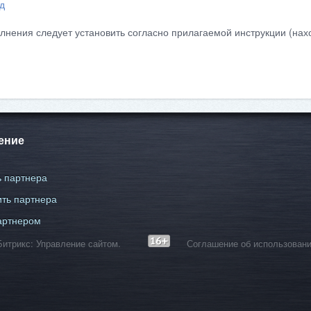
д
лнения следует установить согласно прилагаемой инструкции (нахо
ение
 партнера
ть партнера
артнером
С-Битрикс: Управление сайтом.
Соглашение об использовани