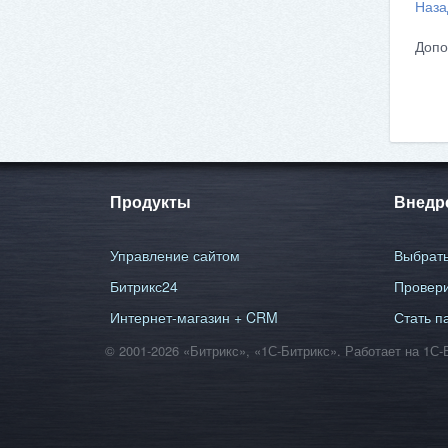
Наза
Допо
Продукты
Внедр
Управление сайтом
Выбрать
Битрикс24
Провери
Интернет-магазин + CRM
Стать п
© 2001-2026 «Битрикс», «1С-Битрикс». Работает на 1