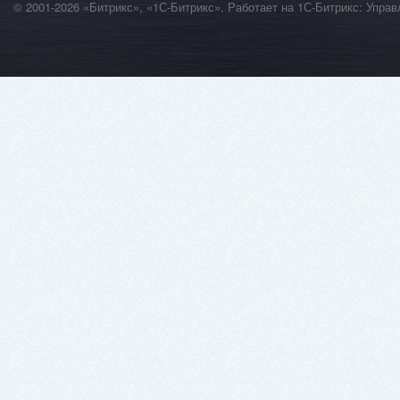
© 2001-2026 «Битрикс», «1С-Битрикс». Работает на 1С-Битрикс: Уп