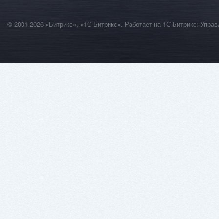
© 2001-2026 «Битрикс», «1С-Битрикс». Работает на 1С-Битрикс: Уп