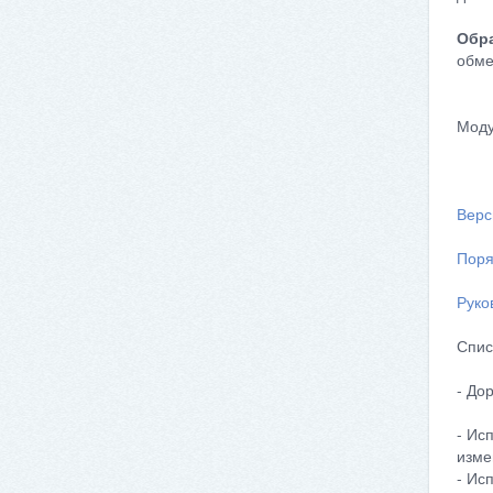
Обра
обме
Моду
Верс
Поря
Руко
Спис
- До
- Ис
изме
- Ис