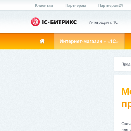
Клиентам
Партнерам
Партнерам24
Интеграция с 1С
Интернет-магазин + «1С»
Прод
М
пр
Скач
для 