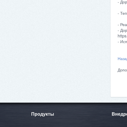
- До
- Те
- Ре
- До
http
- Ис
Наза
Допо
Продукты
Внедр