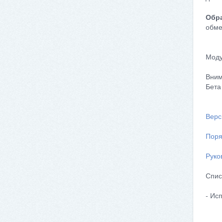
Обра
обме
Моду
Вним
Бета
Верс
Поря
Руко
Спис
- Ис