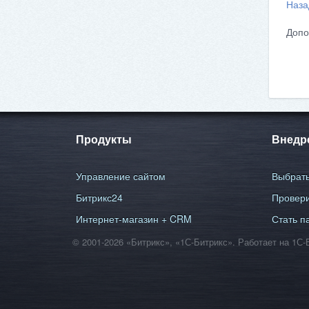
Наза
Допо
Продукты
Внедр
Управление сайтом
Выбрать
Битрикс24
Провери
Интернет-магазин + CRM
Стать п
© 2001-2026 «Битрикс», «1С-Битрикс». Работает на 1