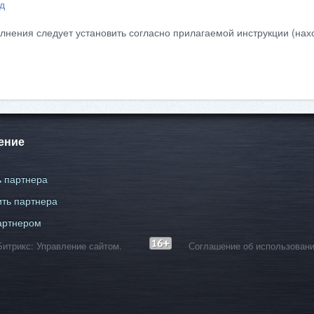
д
лнения следует установить согласно прилагаемой инструкции (нахо
ение
 партнера
ть партнера
артнером
С-Битрикс: Управление сайтом.
Соглашение об использовани