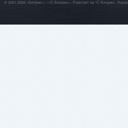
© 2001-2026 «Битрикс», «1С-Битрикс». Работает на 1С-Битрикс: Уп