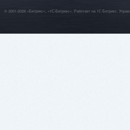
© 2001-2026 «Битрикс», «1С-Битрикс». Работает на 1С-Битрикс: Уп