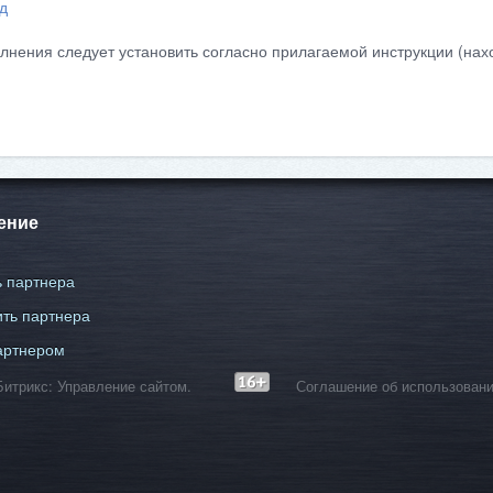
д
лнения следует установить согласно прилагаемой инструкции (нахо
ение
 партнера
ть партнера
артнером
С-Битрикс: Управление сайтом.
Соглашение об использовани