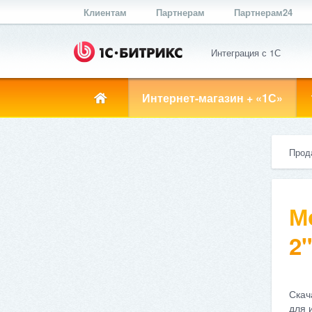
Клиентам
Партнерам
Партнерам24
Интеграция с 1С
Интернет-магазин + «1С»
Прод
М
2"
Скач
для 