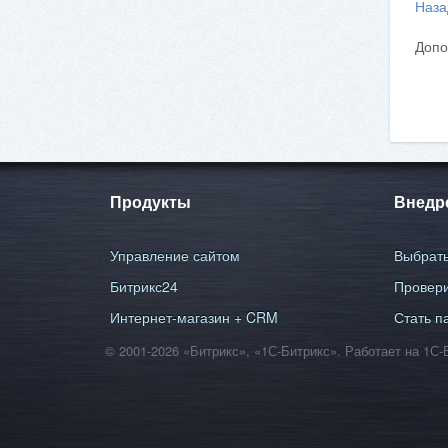
Наза
Допо
Продукты
Внедр
Управление сайтом
Выбрать
Битрикс24
Провери
Интернет-магазин + CRM
Стать п
© 2001-2026 «Битрикс», «1С-Битрикс». Работает на 1