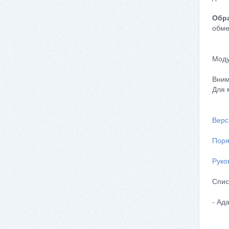
Обра
обме
Моду
Вним
Для 
Верс
Поря
Руко
Спис
- Ад