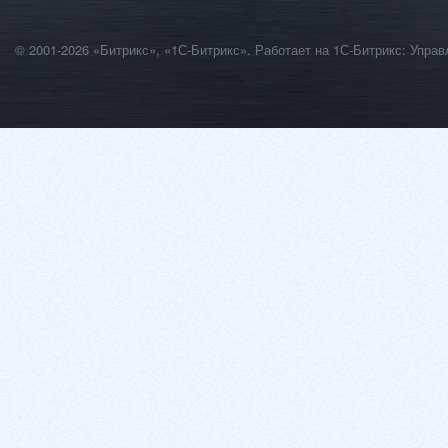
© 2001-2026 «Битрикс», «1С-Битрикс». Работает на 1С-Битрикс: Уп