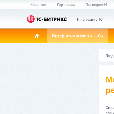
Клиентам
Партнерам
Партнерам24
Интеграция с 1С
Интернет-магазин + «1С»
Прод
М
ре
Скач
для 