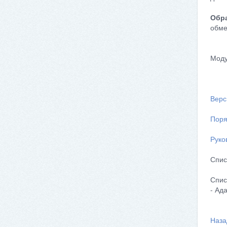
Обра
обме
Моду
Верс
Поря
Руко
Спис
Спис
- Ад
Наза