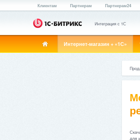
Клиентам
Партнерам
Партнерам24
Интеграция с 1С
Интернет-магазин + «1С»
Прод
М
ре
Скач
для 