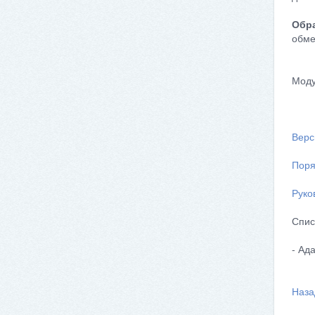
Обра
обме
Моду
Верс
Поря
Руко
Спис
- Ад
Наза