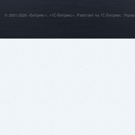
© 2001-2026 «Битрикс», «1С-Битрикс». Работает на 1С-Битрикс: Уп