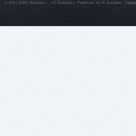
© 2001-2026 «Битрикс», «1С-Битрикс». Работает на 1С-Битрикс: Уп