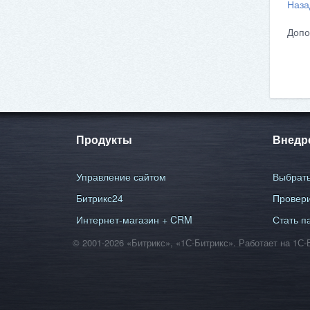
Наза
Допо
Продукты
Внедр
Управление сайтом
Выбрать
Битрикс24
Провери
Интернет-магазин + CRM
Стать п
© 2001-2026 «Битрикс», «1С-Битрикс». Работает на 1