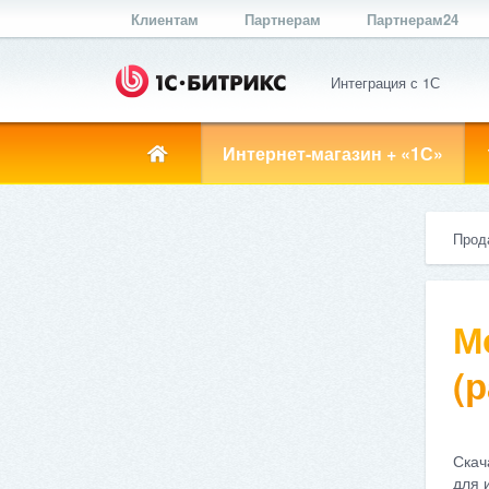
Клиентам
Партнерам
Партнерам24
Интеграция с 1С
Интернет-магазин + «1С»
Прод
М
(р
Скач
для 