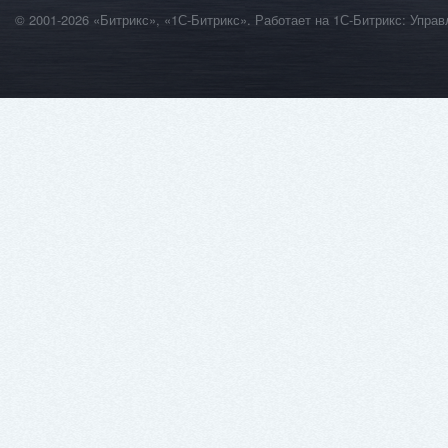
© 2001-2026 «Битрикс», «1С-Битрикс». Работает на 1С-Битрикс: Уп