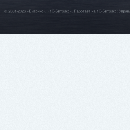
© 2001-2026 «Битрикс», «1С-Битрикс». Работает на 1С-Битрикс: Уп