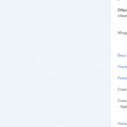
Обра
обме
Моду
Верс
Поря
Руко
Спис
Спис
- Ад
Наза