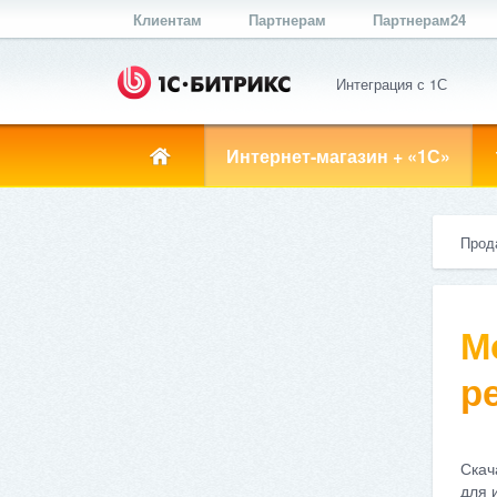
Клиентам
Партнерам
Партнерам24
Интеграция с 1С
Интернет-магазин + «1С»
Прод
М
ре
Скач
для 