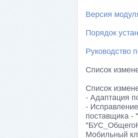
Версия модуля 
Порядок устан
Руководство п
Список измен
Список измен
- Адаптация п
- Исправлени
поставщика -
"БУС_ОбщегоН
Мобильный кли