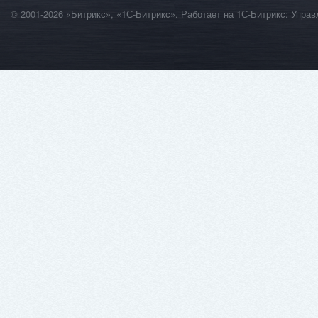
© 2001-2026 «Битрикс», «1С-Битрикс». Работает на 1С-Битрикс: Уп