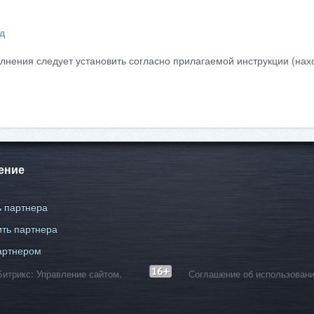
д
лнения следует установить согласно прилагаемой инструкции (нахо
ение
 партнера
ть партнера
артнером
С-Битрикс: Управление сайтом.
Соглашение об использовани