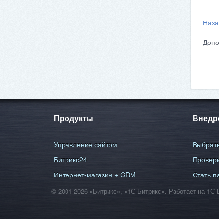
Наза
Допо
Продукты
Внедр
Управление сайтом
Выбрать
Битрикс24
Провери
Интернет-магазин + CRM
Стать п
© 2001-2026 «Битрикс», «1С-Битрикс». Работает на 1