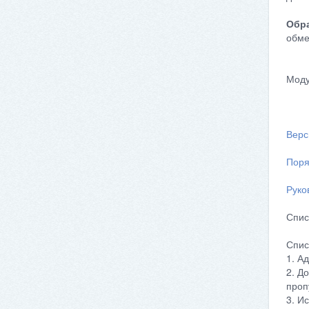
Обра
обме
Моду
Верс
Поря
Руко
Спис
Спис
1. А
2. Д
проп
3. И