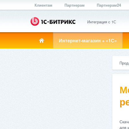
Клиентам
Партнерам
Партнерам24
Интеграция с 1С
Интернет-магазин + «1С»
Прод
М
ре
Скач
для 