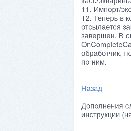
касс/экваринг
11. Импорт/эк
12. Теперь в к
отсылается за
завершен. В с
OnCompleteCa
обработчик, п
по ним.
Назад
Дополнения сл
инструкции (н