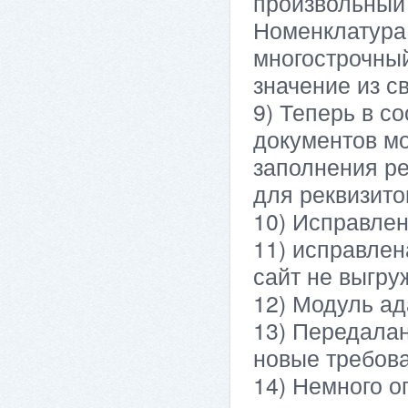
произвольный 
Номенклатура
многострочный
значение из с
9) Теперь в с
документов мо
заполнения ре
для реквизито
10) Исправле
11) исправлен
сайт не выгру
12) Модуль ад
13) Передалан
новые требов
14) Немного о