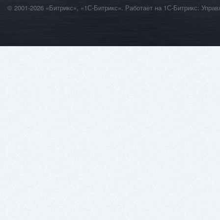
© 2001-2026 «Битрикс», «1С-Битрикс». Работает на 1С-Битрикс: Уп