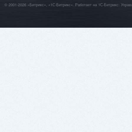
© 2001-2026 «Битрикс», «1С-Битрикс». Работает на 1С-Битрикс: Уп