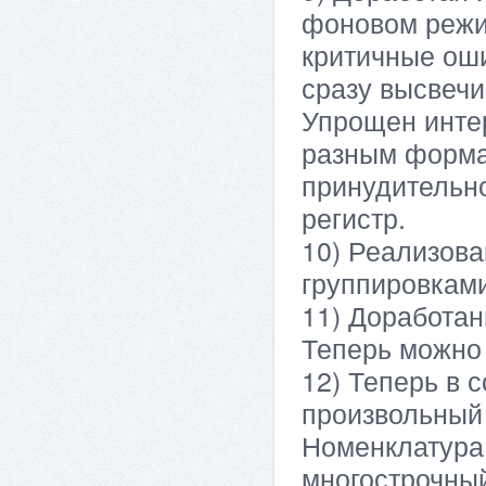
фоновом режим
критичные оши
сразу высвечи
Упрощен инте
разным формам
принудительно
регистр.
10) Реализов
группировками
11) Доработа
Теперь можно
12) Теперь в 
произвольный 
Номенклатура
многострочный