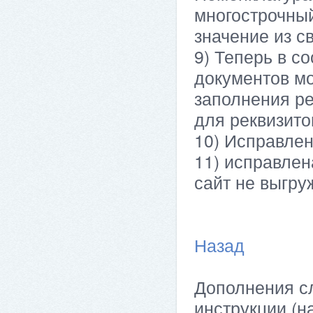
многострочный
значение из с
9) Теперь в с
документов мо
заполнения ре
для реквизито
10) Исправле
11) исправлен
сайт не выгру
Назад
Дополнения сл
инструкции (н