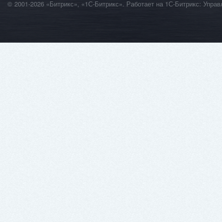
© 2001-2026 «Битрикс», «1С-Битрикс». Работает на 1С-Битрикс: Уп