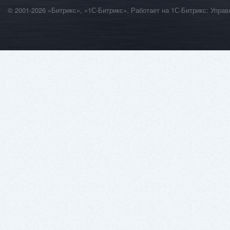
© 2001-2026 «Битрикс», «1С-Битрикс». Работает на 1С-Битрикс: Уп