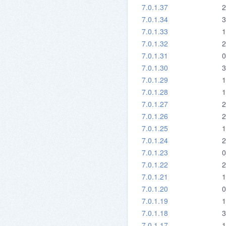
7.0.1.37
2
7.0.1.34
3
7.0.1.33
1
7.0.1.32
2
7.0.1.31
0
7.0.1.30
3
7.0.1.29
1
7.0.1.28
1
7.0.1.27
2
7.0.1.26
2
7.0.1.25
1
7.0.1.24
2
7.0.1.23
0
7.0.1.22
2
7.0.1.21
1
7.0.1.20
0
7.0.1.19
1
7.0.1.18
3
7.0.1.17
1