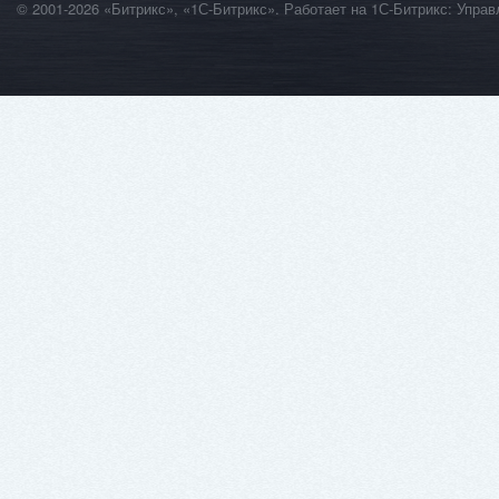
© 2001-2026 «Битрикс», «1С-Битрикс». Работает на 1С-Битрикс: Уп