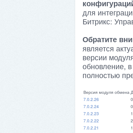
конфигураци
для интеграци
Битрикс: Упра
Обратите вни
является акту
версии модуля
обновление, в
полностью пр
Версия модуля обмена
Д
7.0.2.26
0
7.0.2.24
0
7.0.2.23
1
7.0.2.22
2
7.0.2.21
1