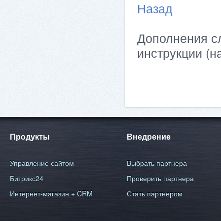
Назад
Дополнения сл
инструкции (н
Продукты
Внедрение
Управление сайтом
Выбрать партнера
Битрикс24
Проверить партнера
Интернет-магазин + CRM
Стать партнером