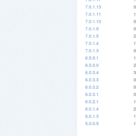
7.0.1.13
0
7.0.1.11
1
7.0.1.10
0
7.0.1.9
0
7.0.1.5
2
7.0.1.4
1
7.0.1.3
0
6.5.0.1
1
6.5.0.0
2
6.0.3.4
3
6.0.3.3
0
6.0.3.2
0
6.0.3.1
0
6.0.2.1
1
6.0.1.4
2
6.0.1.3
1
5.0.0.9
1