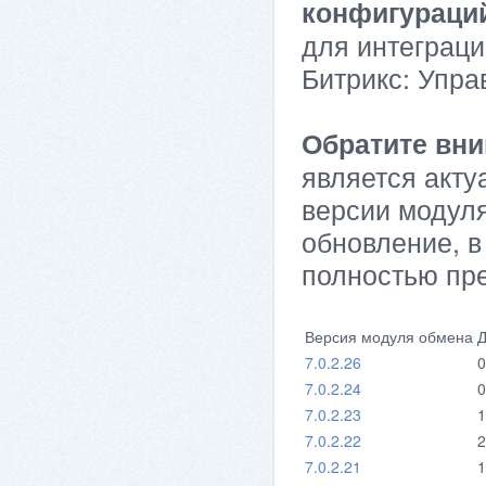
конфигураци
для интеграци
Битрикс: Упра
Обратите вни
является акту
версии модуля
обновление, в
полностью пр
Версия модуля обмена
Д
7.0.2.26
0
7.0.2.24
0
7.0.2.23
1
7.0.2.22
2
7.0.2.21
1