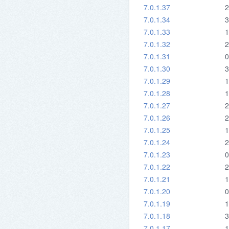
7.0.1.37
2
7.0.1.34
3
7.0.1.33
1
7.0.1.32
2
7.0.1.31
0
7.0.1.30
3
7.0.1.29
1
7.0.1.28
1
7.0.1.27
2
7.0.1.26
2
7.0.1.25
1
7.0.1.24
2
7.0.1.23
0
7.0.1.22
2
7.0.1.21
1
7.0.1.20
0
7.0.1.19
1
7.0.1.18
3
7.0.1.17
1