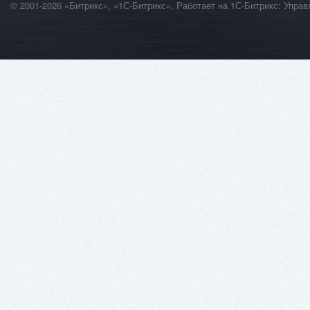
© 2001-2026 «Битрикс», «1С-Битрикс». Работает на 1С-Битрикс: Уп