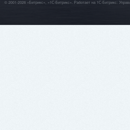
© 2001-2026 «Битрикс», «1С-Битрикс». Работает на 1С-Битрикс: Уп