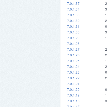
7.0.1.37
2
7.0.1.34
3
7.0.1.33
1
7.0.1.32
2
7.0.1.31
0
7.0.1.30
3
7.0.1.29
1
7.0.1.28
1
7.0.1.27
2
7.0.1.26
2
7.0.1.25
1
7.0.1.24
2
7.0.1.23
0
7.0.1.22
2
7.0.1.21
1
7.0.1.20
0
7.0.1.19
1
7.0.1.18
3
7.0.1.17
1