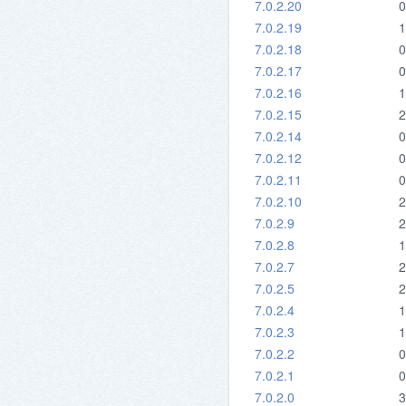
7.0.2.20
0
7.0.2.19
1
7.0.2.18
0
7.0.2.17
0
7.0.2.16
1
7.0.2.15
2
7.0.2.14
0
7.0.2.12
0
7.0.2.11
0
7.0.2.10
2
7.0.2.9
2
7.0.2.8
1
7.0.2.7
2
7.0.2.5
2
7.0.2.4
1
7.0.2.3
1
7.0.2.2
0
7.0.2.1
0
7.0.2.0
3