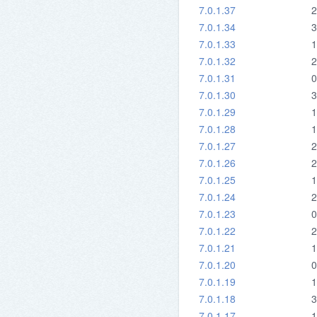
7.0.1.37
2
7.0.1.34
3
7.0.1.33
1
7.0.1.32
2
7.0.1.31
0
7.0.1.30
3
7.0.1.29
1
7.0.1.28
1
7.0.1.27
2
7.0.1.26
2
7.0.1.25
1
7.0.1.24
2
7.0.1.23
0
7.0.1.22
2
7.0.1.21
1
7.0.1.20
0
7.0.1.19
1
7.0.1.18
3
7.0.1.17
1