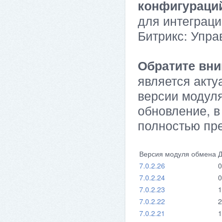
конфигураци
для интеграци
Битрикс: Упра
Обратите вни
является акту
версии модуля
обновление, в
полностью пр
Версия модуля обмена
Д
7.0.2.26
0
7.0.2.24
0
7.0.2.23
1
7.0.2.22
2
7.0.2.21
1