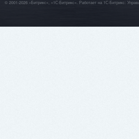
© 2001-2026 «Битрикс», «1С-Битрикс». Работает на 1С-Битрикс: Уп