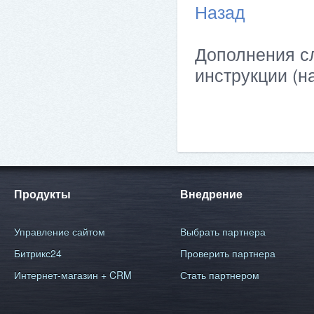
Назад
Дополнения сл
инструкции (н
Продукты
Внедрение
Управление сайтом
Выбрать партнера
Битрикс24
Проверить партнера
Интернет-магазин + CRM
Стать партнером