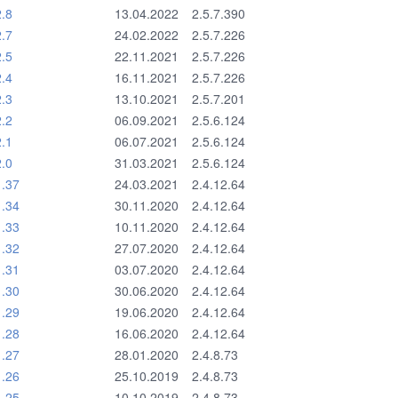
2.8
13.04.2022
2.5.7.390
2.7
24.02.2022
2.5.7.226
2.5
22.11.2021
2.5.7.226
2.4
16.11.2021
2.5.7.226
2.3
13.10.2021
2.5.7.201
2.2
06.09.2021
2.5.6.124
2.1
06.07.2021
2.5.6.124
2.0
31.03.2021
2.5.6.124
1.37
24.03.2021
2.4.12.64
1.34
30.11.2020
2.4.12.64
1.33
10.11.2020
2.4.12.64
1.32
27.07.2020
2.4.12.64
1.31
03.07.2020
2.4.12.64
1.30
30.06.2020
2.4.12.64
1.29
19.06.2020
2.4.12.64
1.28
16.06.2020
2.4.12.64
1.27
28.01.2020
2.4.8.73
1.26
25.10.2019
2.4.8.73
1.25
10.10.2019
2.4.8.73