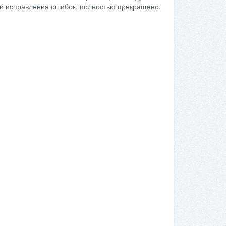
сти исправления ошибок, полностью прекращено.