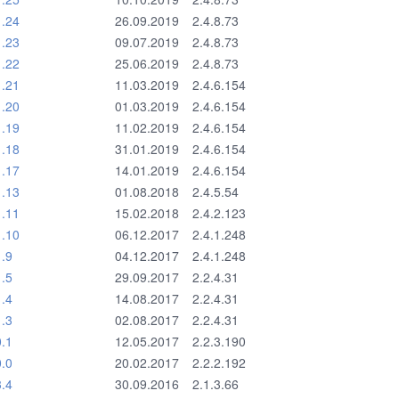
1.24
26.09.2019
2.4.8.73
1.23
09.07.2019
2.4.8.73
1.22
25.06.2019
2.4.8.73
1.21
11.03.2019
2.4.6.154
1.20
01.03.2019
2.4.6.154
1.19
11.02.2019
2.4.6.154
1.18
31.01.2019
2.4.6.154
1.17
14.01.2019
2.4.6.154
1.13
01.08.2018
2.4.5.54
1.11
15.02.2018
2.4.2.123
1.10
06.12.2017
2.4.1.248
1.9
04.12.2017
2.4.1.248
1.5
29.09.2017
2.2.4.31
1.4
14.08.2017
2.2.4.31
1.3
02.08.2017
2.2.4.31
0.1
12.05.2017
2.2.3.190
0.0
20.02.2017
2.2.2.192
3.4
30.09.2016
2.1.3.66