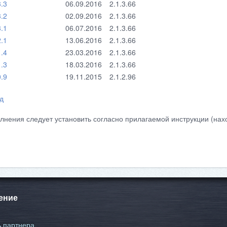
3.3
06.09.2016
2.1.3.66
3.2
02.09.2016
2.1.3.66
3.1
06.07.2016
2.1.3.66
2.1
13.06.2016
2.1.3.66
1.4
23.03.2016
2.1.3.66
1.3
18.03.2016
2.1.3.66
0.9
19.11.2015
2.1.2.96
д
лнения следует установить согласно прилагаемой инструкции (нахо
ение
 партнера