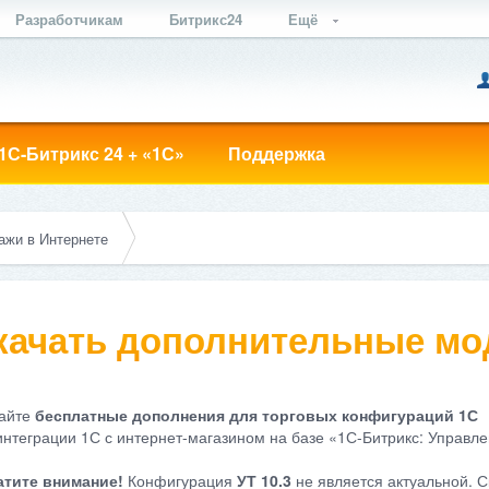
Разработчикам
Битрикс24
Ещё
1С-Битрикс 24 + «1С»
Поддержка
ажи в Интернете
качать дополнительные мо
айте
бесплатные дополнения для торговых конфигураций 1С
интеграции 1С с интернет-магазином на базе «1С-Битрикс: Управле
тите внимание!
Конфигурация
УТ 10.3
не является актуальной. С