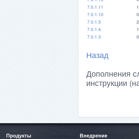
7.0.1.11
1
7.0.1.10
0
7.0.1.5
2
7.0.1.4
1
7.0.1.3
0
Назад
Дополнения сл
инструкции (н
Продукты
Внедрение