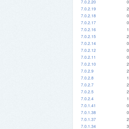
7.0.2.20
0
7.0.2.19
2
7.0.2.18
0
7.0.2.17
0
7.0.2.16
1
7.0.2.15
2
7.0.2.14
0
7.0.2.12
0
7.0.2.11
0
7.0.2.10
2
7.0.2.9
2
7.0.2.8
1
7.0.2.7
2
7.0.2.5
2
7.0.2.4
1
7.0.1.41
0
7.0.1.38
0
7.0.1.37
2
7.0.1.34
3