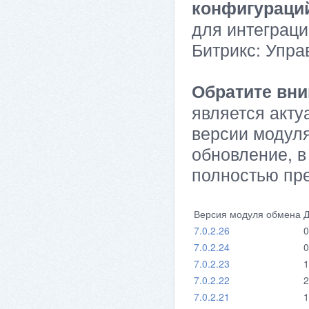
конфигураци
для интеграци
Битрикс: Упра
Обратите вни
является акту
версии модуля
обновление, в
полностью пр
Версия модуля обмена
Д
7.0.2.26
0
7.0.2.24
0
7.0.2.23
1
7.0.2.22
2
7.0.2.21
1