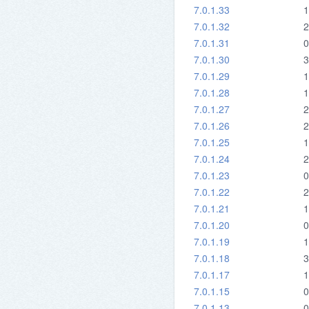
7.0.1.33
1
7.0.1.32
2
7.0.1.31
0
7.0.1.30
3
7.0.1.29
1
7.0.1.28
1
7.0.1.27
2
7.0.1.26
2
7.0.1.25
1
7.0.1.24
2
7.0.1.23
0
7.0.1.22
2
7.0.1.21
1
7.0.1.20
0
7.0.1.19
1
7.0.1.18
3
7.0.1.17
1
7.0.1.15
0
7.0.1.13
0