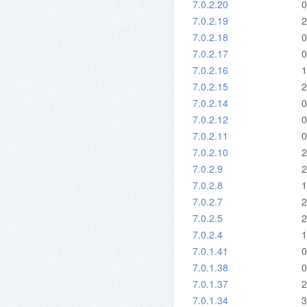
7.0.2.20
0
7.0.2.19
2
7.0.2.18
0
7.0.2.17
0
7.0.2.16
1
7.0.2.15
2
7.0.2.14
0
7.0.2.12
0
7.0.2.11
0
7.0.2.10
2
7.0.2.9
2
7.0.2.8
1
7.0.2.7
2
7.0.2.5
2
7.0.2.4
1
7.0.1.41
0
7.0.1.38
0
7.0.1.37
2
7.0.1.34
3