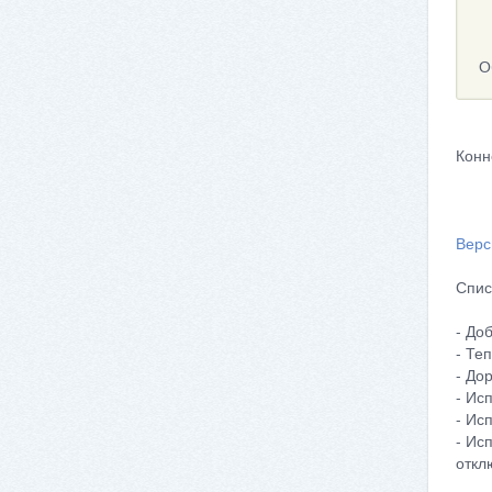
О
Конн
Верс
Спис
- До
- Те
- До
- Ис
- Ис
- Ис
откл