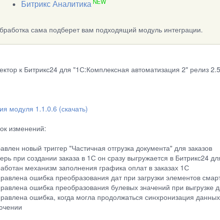
NEW
Битрикс Аналитика
бработка сама подберет вам подходящий модуль интеграции.
ектор к Битрикс24 для "1С:Комплексная автоматизация 2" релиз 2.5
ия модуля 1.1.0.6 (скачать)
ок изменений:
бавлен новый триггер "Частичная отгрузка документа" для заказов
перь при создании заказа в 1С он сразу выгружается в Битрикс24 
работан механизм заполнения графика оплат в заказах 1С
правлена ошибка преобразования дат при загрузки элементов смар
правлена ошибка преобразования булевых значений при выгрузке 
правлена ошибка, когда могла продолжаться синхронизация данных
ючении