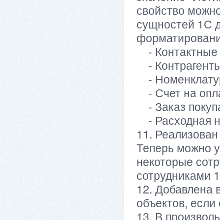
свойство можно
сущностей 1С д
форматировани
- Контактные
- Контрагент
- Номенклату
- Счет на опл
- Заказ покуп
- Расходная н
11. Реализован
Теперь можно у
некоторые сотр
сотрудниками 1
12. Добавлена 
объектов, если
13. В произвол