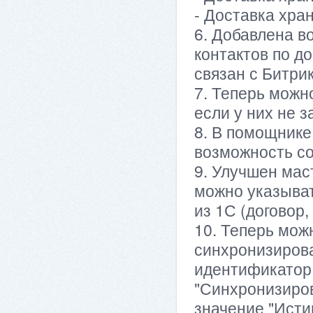
- Доставка хран
6. Добавлена в
контактов по д
связан с Битри
7. Теперь можно
если у них не з
8. В помощнике
возможность со
9. Улучшен мас
можно указыват
из 1С (договор,
10. Теперь мож
синхронизирова
идентификатор 
"Синхронизиров
значение "Истин