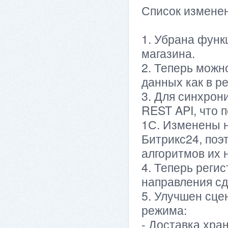
Список изменен
1. Убрана функ
магазина.
2. Теперь можн
данных как в р
3. Для синхрон
REST API, что 
1С. Изменены 
Битрикс24, поэ
алгоритмов их 
4. Теперь реги
направления сд
5. Улучшен сце
режима:
- Доставка хран