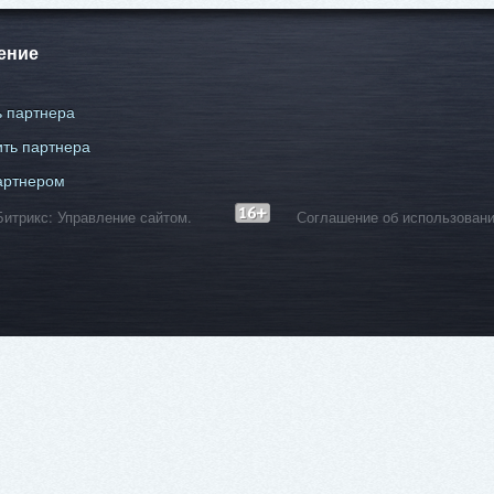
ение
 партнера
ть партнера
артнером
С-Битрикс: Управление сайтом.
Соглашение об использовани