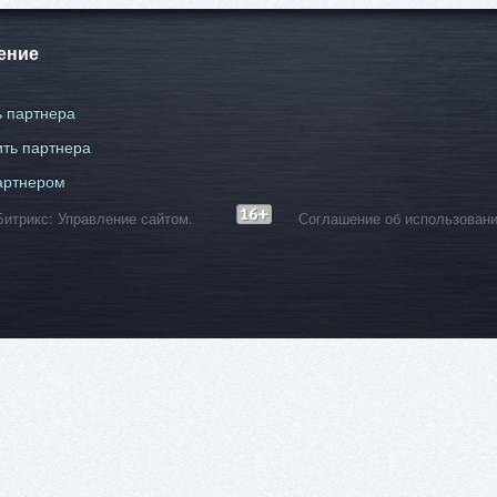
ение
 партнера
ть партнера
артнером
С-Битрикс: Управление сайтом.
Соглашение об использовани